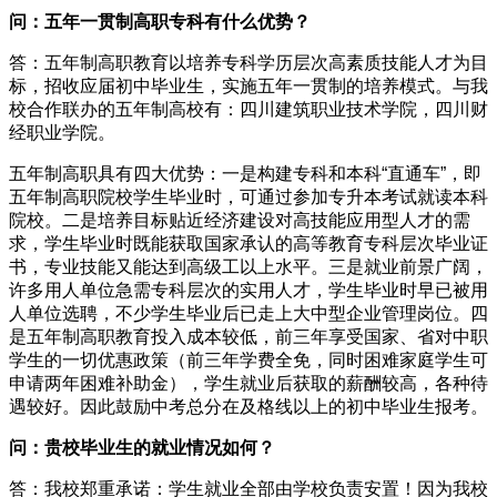
问：五年一贯制高职专科有什么优势？
答：五年制高职教育以培养专科学历层次高素质技能人才为目
标，招收应届初中毕业生，实施五年一贯制的培养模式。与我
校合作联办的五年制高校有：四川建筑职业技术学院，四川财
经职业学院。
五年制高职具有四大优势：一是构建专科和本科“直通车”，即
五年制高职院校学生毕业时，可通过参加专升本考试就读本科
院校。二是培养目标贴近经济建设对高技能应用型人才的需
求，学生毕业时既能获取国家承认的高等教育专科层次毕业证
书，专业技能又能达到高级工以上水平。三是就业前景广阔，
许多用人单位急需专科层次的实用人才，学生毕业时早已被用
人单位选聘，不少学生毕业后已走上大中型企业管理岗位。四
是五年制高职教育投入成本较低，前三年享受国家、省对中职
学生的一切优惠政策（前三年学费全免，同时困难家庭学生可
申请两年困难补助金），学生就业后获取的薪酬较高，各种待
遇较好。因此鼓励中考总分在及格线以上的初中毕业生报考。
问：贵校毕业生的就业情况如何？
答：我校郑重承诺：学生就业全部由学校负责安置！因为我校