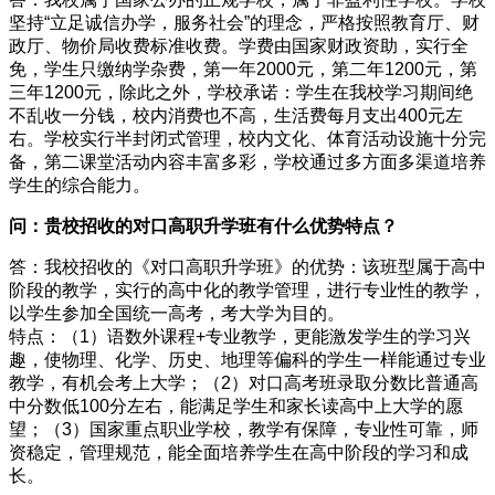
坚持“立足诚信办学，服务社会”的理念，严格按照教育厅、财
政厅、物价局收费标准收费。学费由国家财政资助，实行全
免，学生只缴纳学杂费，第一年2000元，第二年1200元，第
三年1200元，除此之外，学校承诺：学生在我校学习期间绝
不乱收一分钱，校内消费也不高，生活费每月支出400元左
右。学校实行半封闭式管理，校内文化、体育活动设施十分完
备，第二课堂活动内容丰富多彩，学校通过多方面多渠道培养
学生的综合能力。
问：贵校招收的对口高职升学班有什么优势特点？
答：我校招收的《对口高职升学班》的优势：该班型属于高中
阶段的教学，实行的高中化的教学管理，进行专业性的教学，
以学生参加全国统一高考，考大学为目的。
特点：（1）语数外课程+专业教学，更能激发学生的学习兴
趣，使物理、化学、历史、地理等偏科的学生一样能通过专业
教学，有机会考上大学；（2）对口高考班录取分数比普通高
中分数低100分左右，能满足学生和家长读高中上大学的愿
望；（3）国家重点职业学校，教学有保障，专业性可靠，师
资稳定，管理规范，能全面培养学生在高中阶段的学习和成
长。