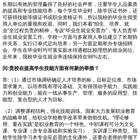
长期以有效的管理赢得了良好的社会声誉，注重学生人品素质
的提高和专业技能培养，每个学生毕业时，除学历证书外，还
可获得技能等级证书或职业资格证书，所以我校的毕业生很受
用人单位的重视和欢迎。同时，我们本着“招生、培养、就
业”全过程负责的精神，专设“毕业生就业安置办”，专人负责毕
业生就业安置工作。学校一方面与多家用人单位建立了长期协
作关系，实行订单式定向培养；另一方面定期举办专场招聘
会。学生在毕业时均可落实薪水待遇都比较理想的就业岗位。
近年来，我校毕业生就业率连续保持在98%左右。
问:贵校在提高学生技能方面有何新的举措？
答:（1）通过市场调研确定人才培养的标，目标定位准、市场
需求量大。以培养既有理论基础、又有很强动手能力、实践能
力和创业能力，能在一线从事生产、管理、服务的应用型、技
能型、复合型的人才为目标。
（2）调整课程结构，强化技能训练。国家大力发展职业教育
的战略举措，给职业学校教学改革带来勃勃生机。“理论够
用、重在实践”是职业教育的一个特色。中职课程可分为文化
课、专业课（含专业基础和实验实习）、实训课三种类型。我
校学生除学习本专业应必需的文化课外，还要在老师的带领下