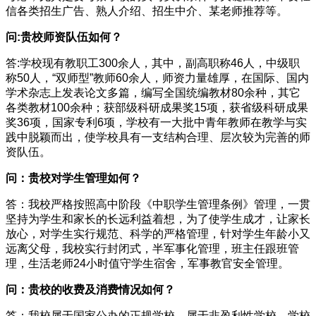
信各类招生广告、熟人介绍、招生中介、某老师推荐等。
问:贵校师资队伍如何？
答:学校现有教职工300余人，其中，副高职称46人，中级职
称50人，“双师型”教师60余人，师资力量雄厚，在国际、国内
学术杂志上发表论文多篇，编写全国统编教材80余种，其它
各类教材100余种；获部级科研成果奖15项，获省级科研成果
奖36项，国家专利6项，学校有一大批中青年教师在教学与实
践中脱颖而出，使学校具有一支结构合理、层次较为完善的师
资队伍。
问：贵校对学生管理如何？
答：我校严格按照高中阶段《中职学生管理条例》管理，一贯
坚持为学生和家长的长远利益着想，为了使学生成才，让家长
放心，对学生实行规范、科学的严格管理，针对学生年龄小又
远离父母，我校实行封闭式，半军事化管理，班主任跟班管
理，生活老师24小时值守学生宿舍，军事教官安全管理。
问：贵校的收费及消费情况如何？
答：我校属于国家公办的正规学校，属于非盈利性学校。学校