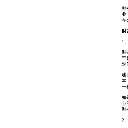
财
业
在
财
1
财
于
对
建
本
一
如
心
财
2