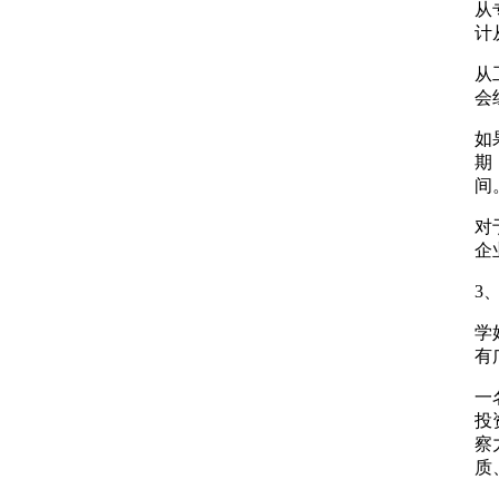
从
计
从
会
如
期
间
对
企
3
学
有
一
投
察
质