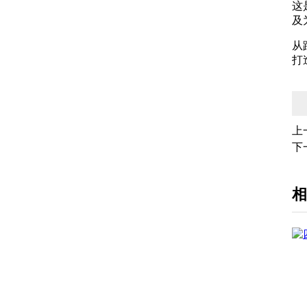
这
及
从
打
上
下
相