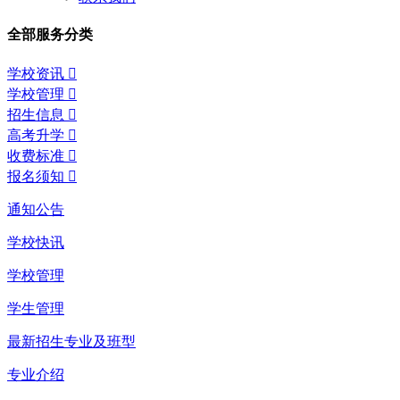
全部服务分类
学校资讯

学校管理

招生信息

高考升学

收费标准

报名须知

通知公告
学校快讯
学校管理
学生管理
最新招生专业及班型
专业介绍