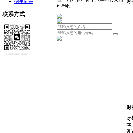
招生问答
财
638号。
联系方式
财
对
本
务