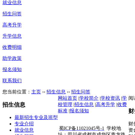
就业信息
招生问答
高考升学
升学信息
收费明细
助学政策
报名须知
联系我们
您当前位置：
主页
››
招生信息
››
招生问答
网站首页
|
学校简介
|
学校资讯
|
学
阅
招生信息
校管理
|
招生信息
|
高考升学
|
收费
财
标准
|
报名须知
最新招生专业及班型
四川省工业贸易学校 版权所有
专业介绍
财
蜀ICP备11021045号-1
学校地
就业信息
资
址：四川省成都市成华区青龙路