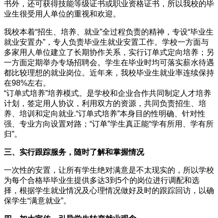
书外，还可获得技能等级证书或职业资格证书，所以我校的毕
业生很受用人单位的重视和欢迎。
我校本着“招生、培养、就业”全过程负责的精神，专设“毕业生
就业安置办”，专人负责毕业生就业安置工作。学校一方面与
多家用人单位建立了长期协作关系，实行订单式定向培养；另
一方面定期举办专场招聘会。学生在毕业时均可落实薪水待遇
都比较理想的就业岗位。近年来，我校毕业生就业率连续保持
在98%左右。
“订单式培养”培养模式。是学校和企业合作共同制定人才培养
计划，签定用人协议，利用双方的资源，共同负责招生、培
养、培训和定向就业.“订单式培养”本身目的性明确、针对性
强、专业方向设置对路；“订单”学生真正能“学有所用、学有所
归”。
三、实行跟踪服务，随时了解和掌握情况
一次性的安置，让所有学生绝对满意是不太现实的，所以学校
为每个合格毕毕业生提供多达3到5个的岗位进行调配和选
择，根据学生就业情况及心理情况做好及时的跟踪回访，以确
保学生“满意就业”。